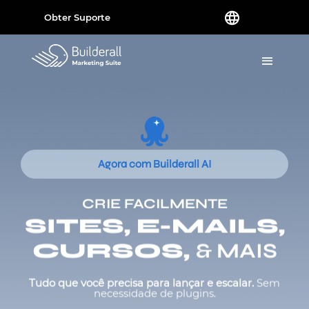
Obter Suporte
Agora com Builderall AI
CRIE FACILMENTE
SITES, E-MAILS,
CURSOS,
& MAIS
Tudo que você precisa para lançar e escalar.
Sem
necessidade de plugins.